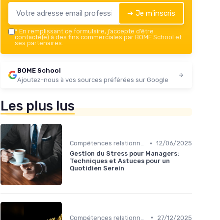
➔ Je m'inscris
*
En remplissant ce formulaire, j’accepte d’être
contacté(e) à des fins commerciales par BOME School et
ses partenaires.
BOME School
Ajoutez-nous à vos sources préférées sur Google
Les plus lus
•
Compétences relationnelles
12/06/2025
Gestion du Stress pour Managers:
Techniques et Astuces pour un
Quotidien Serein
•
Compétences relationnelles
27/12/2025