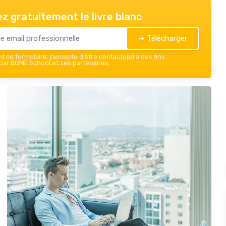
z gratuitement le livre blanc
➔ Télécharger
 ce formulaire, j’accepte d’être contacté(e) à des fins
ar BOME School et ses partenaires.