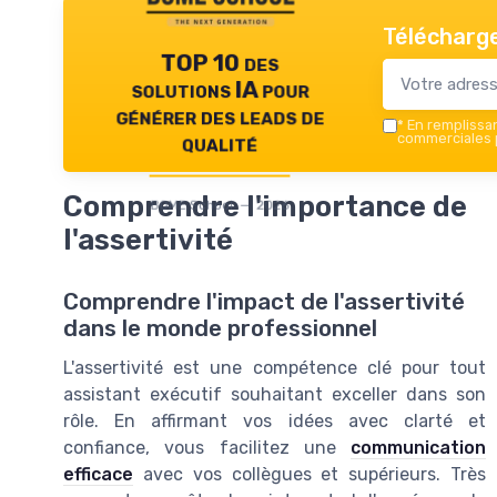
Télécharge
TOP 10 des
solutions IA pour
générer des leads de
*
En remplissant
qualité
commerciales p
Comprendre l'importance de
BOME School — 2026
l'assertivité
Comprendre l'impact de l'assertivité
dans le monde professionnel
L'assertivité est une compétence clé pour tout
assistant exécutif souhaitant exceller dans son
rôle. En affirmant vos idées avec clarté et
confiance, vous facilitez une
communication
efficace
avec vos collègues et supérieurs. Très