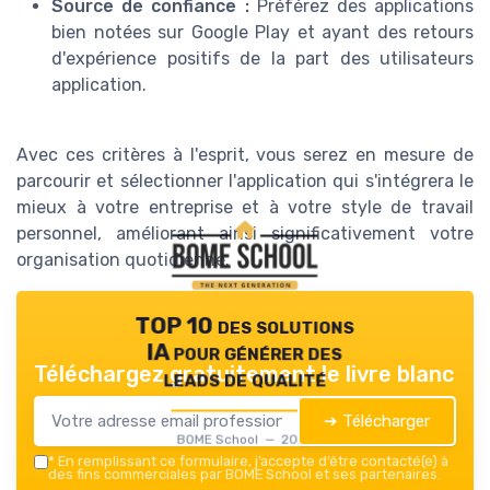
Source de confiance :
Préférez des applications
bien notées sur Google Play et ayant des retours
d'expérience positifs de la part des utilisateurs
application.
Avec ces critères à l'esprit, vous serez en mesure de
parcourir et sélectionner l'application qui s'intégrera le
mieux à votre entreprise et à votre style de travail
personnel, améliorant ainsi significativement votre
organisation quotidienne.
TOP 10 des solutions
IA pour générer des
Téléchargez gratuitement le livre blanc
leads de qualité
➔ Télécharger
BOME School — 2026
*
En remplissant ce formulaire, j’accepte d’être contacté(e) à
des fins commerciales par BOME School et ses partenaires.