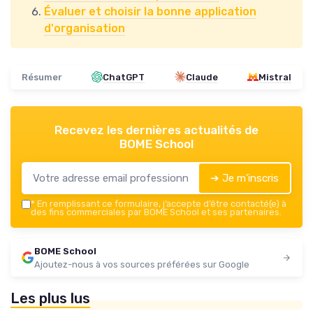
Évaluer et choisir la bonne application
d'organisation
Résumer
ChatGPT
Claude
Mistral
Recevez les dernières actualités de
BOME School
➔ Je m'inscris
*
En remplissant ce formulaire, j’accepte d’être contacté(e) à
des fins commerciales par BOME School et ses partenaires.
BOME School
Ajoutez-nous à vos sources préférées sur Google
Les plus lus