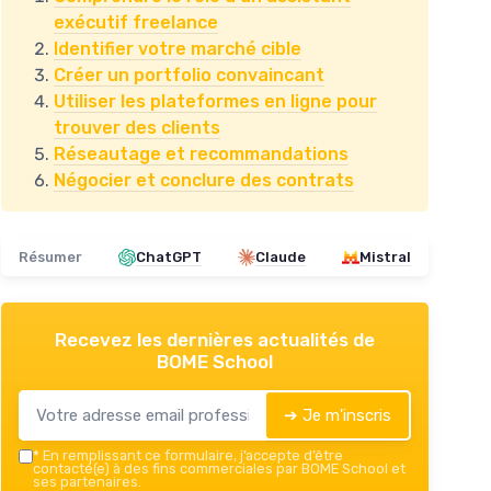
exécutif freelance
Identifier votre marché cible
Créer un portfolio convaincant
Utiliser les plateformes en ligne pour
trouver des clients
Réseautage et recommandations
Négocier et conclure des contrats
Résumer
ChatGPT
Claude
Mistral
Recevez les dernières actualités de
BOME School
➔ Je m'inscris
*
En remplissant ce formulaire, j’accepte d’être
contacté(e) à des fins commerciales par BOME School et
ses partenaires.