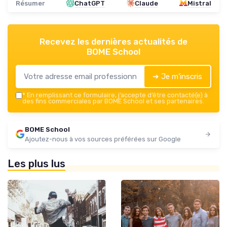
Résumer
ChatGPT
Claude
Mistral
Recevez les dernières actualités de
BOME School
➔ Je m'inscris
*
En remplissant ce formulaire, j’accepte d’être contacté(e) à
des fins commerciales par BOME School et ses partenaires.
BOME School
Ajoutez-nous à vos sources préférées sur Google
Les plus lus