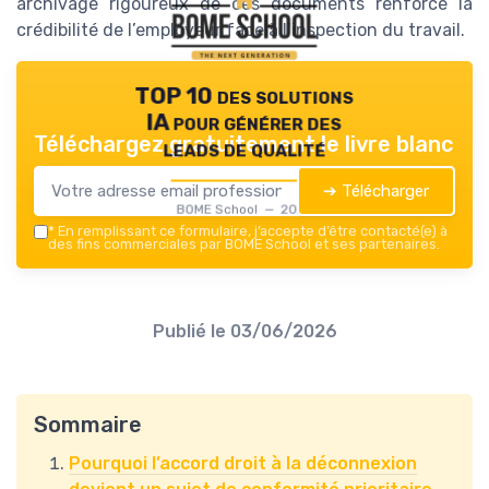
archivage rigoureux de ces documents renforce la
crédibilité de l’employeur face à l’inspection du travail.
TOP 10 des solutions
IA pour générer des
Téléchargez gratuitement le livre blanc
leads de qualité
➔ Télécharger
BOME School — 2026
*
En remplissant ce formulaire, j’accepte d’être contacté(e) à
des fins commerciales par BOME School et ses partenaires.
Publié le
03/06/2026
Sommaire
Pourquoi l’accord droit à la déconnexion