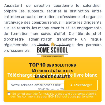
L’assistant de direction coordonne le calendrier,
prépare les supports, sécurise la distinction entre
entretien annuel et entretien professionnel et organise
l’archivage des comptes rendus. Il alerte les dirigeants
sur les retards, les manquements et les engagements
de formation non suivis d’effet. Ce rôle de chef
d’orchestre administratif transforme un risque
réglementaire en levier de pilotage des parcours
professionnels.
TOP 10 des solutions
IA pour générer des
Téléchargez gratuitement le livre blanc
leads de qualité
➔ Télécharger
BOME School — 2026
*
En remplissant ce formulaire, j’accepte d’être contacté(e) à
des fins commerciales par BOME School et ses partenaires.