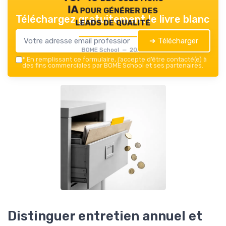
IA pour générer des
Téléchargez gratuitement le livre blanc
leads de qualité
➔ Télécharger
BOME School — 2026
*
En remplissant ce formulaire, j’accepte d’être contacté(e) à
des fins commerciales par BOME School et ses partenaires.
Distinguer entretien annuel et