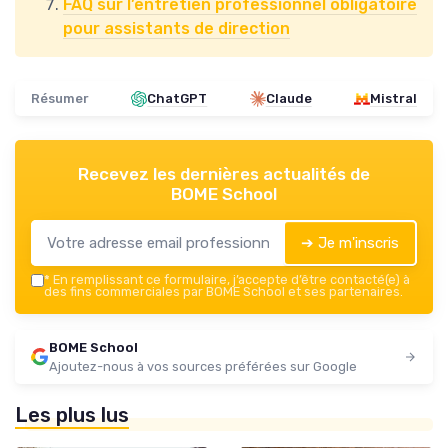
FAQ sur l’entretien professionnel obligatoire
pour assistants de direction
Résumer
ChatGPT
Claude
Mistral
Recevez les dernières actualités de
BOME School
➔ Je m'inscris
*
En remplissant ce formulaire, j’accepte d’être contacté(e) à
des fins commerciales par BOME School et ses partenaires.
BOME School
Ajoutez-nous à vos sources préférées sur Google
Les plus lus