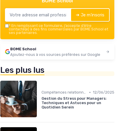
BOME School
➔ Je m'inscris
*
En remplissant ce formulaire, j’accepte d’être
contacté(e) à des fins commerciales par BOME School et
ses partenaires.
BOME School
Ajoutez-nous à vos sources préférées sur Google
Les plus lus
•
Compétences relationnelles
12/06/2025
Gestion du Stress pour Managers:
Techniques et Astuces pour un
Quotidien Serein