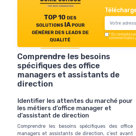
Télécharge
TOP 10 des
solutions IA pour
générer des leads de
*
En remplissant
qualité
commerciales p
Comprendre les besoins
BOME School — 2026
spécifiques des office
managers et assistants de
direction
Identifier les attentes du marché pour
les métiers d’office manager et
d’assistant de direction
Comprendre les besoins spécifiques des office
managers et assistants de direction, c’est avant