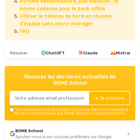
Rythme hebdomadaire, pas mensuel : la
bonne cadence pour le back-office
Utiliser le tableau de bord en réunion
d’équipe sans micro-manager
FAQ
Résumer
ChatGPT
Claude
Mistral
Recevez les dernières actualités de
BOME School
➔ Je m'inscris
*
En remplissant ce formulaire, j’accepte d’être contacté(e) à
des fins commerciales par BOME School et ses partenaires.
BOME School
Ajoutez-nous à vos sources préférées sur Google