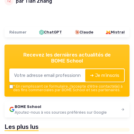
par Tian Zhang
Résumer
ChatGPT
Claude
Mistral
Recevez les dernières actualités de
BOME School
➔ Je m'inscris
*
En remplissant ce formulaire, j’accepte d’être contacté(e) à
des fins commerciales par BOME School et ses partenaires.
BOME School
Ajoutez-nous à vos sources préférées sur Google
Les plus lus