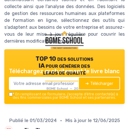
collecte ainsi que l'analyse des données. Des logiciels
de gestion des ressources humaines aux plateformes
de formation en ligne, sélectionnez des outils qui
s'adaptent aux besoins de votre entreprise et assurez-
vous de leur mise à jour régulière pour couvrir les
dernières modifications légales.
TOP 10 des solutions
IA pour générer des
Téléchargez gratuitement le livre blanc
leads de qualité
➔ Télécharger
BOME School — 2026
*
En remplissant ce formulaire, j’accepte d’être contacté(e) à
des fins commerciales par BOME School et ses partenaires.
Publié le
01/03/2024
• Mis à jour le
12/06/2025