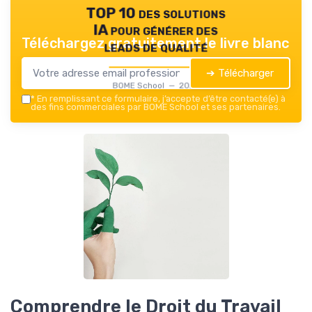
TOP 10 des solutions
IA pour générer des
Téléchargez gratuitement le livre blanc
leads de qualité
➔ Télécharger
BOME School — 2026
*
En remplissant ce formulaire, j’accepte d’être contacté(e) à
des fins commerciales par BOME School et ses partenaires.
Comprendre le Droit du Travail