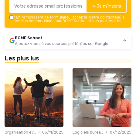
➔ Je m'inscris
*
En remplissant ce formulaire, j’accepte d’être contacté(e) à
des fins commerciales par BOME School et ses partenaires.
BOME School
Ajoutez-nous à vos sources préférées sur Google
Les plus lus
•
•
Organisation événements
05/11/2025
Logiciels bureautiques
07/12/2025