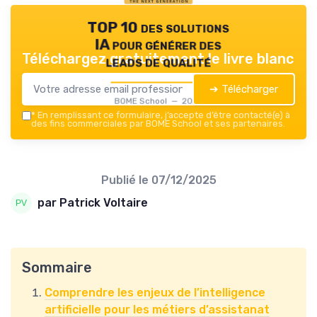
TOP 10 des solutions
IA pour générer des
Téléchargez gratuitement le livre blanc
leads de qualité
➔ Télécharger
BOME School — 2026
*
En remplissant ce formulaire, j’accepte d’être contacté(e) à
des fins commerciales par BOME School et ses partenaires.
Publié le
07/12/2025
par Patrick Voltaire
Sommaire
Comprendre les enjeux de l’intelligence
artificielle pour les métiers d’assistanat