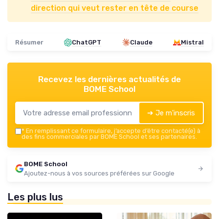
direction qui veut rester en tête de course
Résumer
ChatGPT
Claude
Mistral
Recevez les dernières actualités de
BOME School
➔ Je m'inscris
*
En remplissant ce formulaire, j’accepte d’être contacté(e) à
des fins commerciales par BOME School et ses partenaires.
BOME School
Ajoutez-nous à vos sources préférées sur Google
Les plus lus