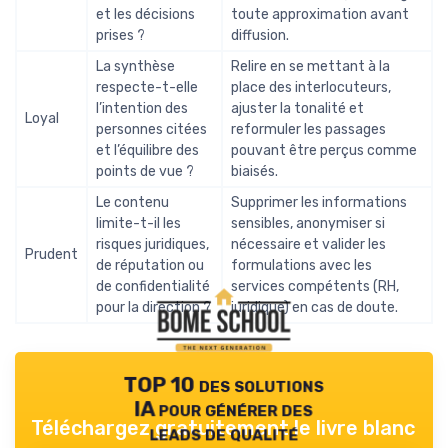
et les décisions
toute approximation avant
prises ?
diffusion.
La synthèse
Relire en se mettant à la
respecte-t-elle
place des interlocuteurs,
l’intention des
ajuster la tonalité et
Loyal
personnes citées
reformuler les passages
et l’équilibre des
pouvant être perçus comme
points de vue ?
biaisés.
Le contenu
Supprimer les informations
limite-t-il les
sensibles, anonymiser si
risques juridiques,
nécessaire et valider les
Prudent
de réputation ou
formulations avec les
de confidentialité
services compétents (RH,
pour la direction ?
juridique) en cas de doute.
TOP 10 des solutions
IA pour générer des
Téléchargez gratuitement le livre blanc
leads de qualité