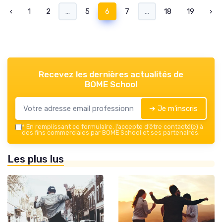
‹
1
2
...
5
6
7
...
18
19
›
Recevez les dernières actualités de
BOME School
➔ Je m'inscris
*
En remplissant ce formulaire, j’accepte d’être contacté(e) à
des fins commerciales par BOME School et ses partenaires.
Les plus lus