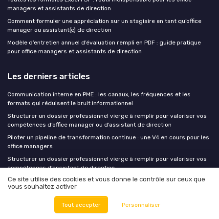
managers et assistants de direction
Comment formuler une appréciation sur un stagiaire en tant qu’office
manager ou assistant(e) de direction
Modèle d’entretien annuel d’évaluation rempli en PDF : guide pratique
pour office managers et assistants de direction
Les derniers articles
Communication interne en PME : les canaux, les fréquences et les
formats qui réduisent le bruit informationnel
Structurer un dossier professionnel vierge à remplir pour valoriser vos
compétences d’office manager ou d’assistant de direction
Piloter un pipeline de transformation continue : une V4 en cours pour les
office managers
Structurer un dossier professionnel vierge à remplir pour valoriser vos
compétences d’assistant de direction
Ce site utilise des cookies et vous donne le contrôle sur ceux que
Cartographier les outils IA de votre entreprise avant le 2 août : le guide
vous souhaitez activer
pratique pour les fonctions support
Tout accepter
Personnaliser
BOME School