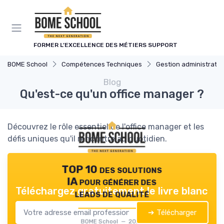
Panneau de gestion des cookies
FORMER L’EXCELLENCE DES MÉTIERS SUPPORT
BOME School
Compétences Techniques
Gestion administrativ
Blog
Qu'est-ce qu'un office manager ?
Découvrez le rôle essentiel de l'office manager et les
défis uniques qu'il rencontre au quotidien.
TOP 10 des solutions
IA pour générer des
Téléchargez gratuitement le livre blanc
leads de qualité
➔ Télécharger
BOME School — 2026