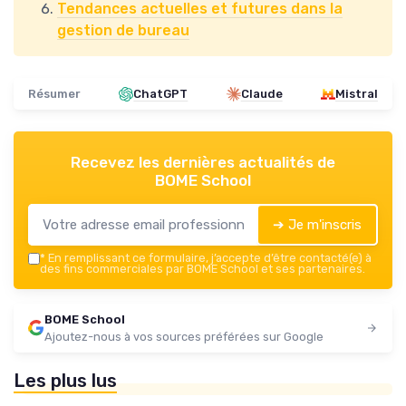
Tendances actuelles et futures dans la
gestion de bureau
Résumer
ChatGPT
Claude
Mistral
Recevez les dernières actualités de
BOME School
➔ Je m'inscris
*
En remplissant ce formulaire, j’accepte d’être contacté(e) à
des fins commerciales par BOME School et ses partenaires.
BOME School
Ajoutez-nous à vos sources préférées sur Google
Les plus lus