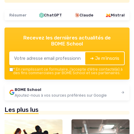
Résumer
ChatGPT
Claude
Mistral
Recevez les dernières actualités de
BOME School
➔ Je m'inscris
*
En remplissant ce formulaire, j’accepte d’être contacté(e) à
des fins commerciales par BOME School et ses partenaires.
BOME School
Ajoutez-nous à vos sources préférées sur Google
Les plus lus