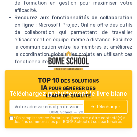
de formation en gestion pour maximiser votre
efficacité.
Recourez aux fonctionnalités de collaboration
en ligne
: Microsoft Project Online offre des outils
de collaboration qui permettent de travailler
efficacement en équipe, même à distance. Facilitez
la communication entre les membres et améliorez
la coordination globale des projets en utilisant ces
fonctionnalités.
TOP 10 des solutions
IA pour générer des
Téléchargez gratuitement le livre blanc
leads de qualité
➔ Télécharger
BOME School — 2026
*
En remplissant ce formulaire, j’accepte d’être contacté(e) à
des fins commerciales par BOME School et ses partenaires.