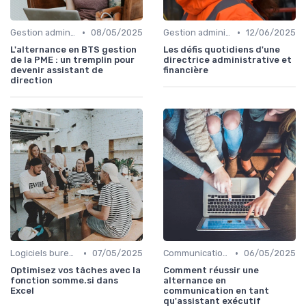
•
•
Gestion administrative
08/05/2025
Gestion administrative
12/06/2025
L'alternance en BTS gestion
Les défis quotidiens d'une
de la PME : un tremplin pour
directrice administrative et
devenir assistant de
financière
direction
•
•
Logiciels bureautiques
07/05/2025
Communication numérique
06/05/2025
Optimisez vos tâches avec la
Comment réussir une
fonction somme.si dans
alternance en
Excel
communication en tant
qu'assistant exécutif