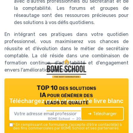
avec d'autres professionnels du secrétariat et de
la comptabilité. Les forums et groupes de
réseautage sont des ressources précieuses pour
des solutions à vos défis quotidiens.
En intégrant ces pratiques dans votre quotidien
professionnel, vous maximiserez vos chances de
réussite et d'évolution dans le métier de secrétaire
comptable. La clé réside dans une combinaison de
formation continue, d'adaptabilité et d'engagement
envers l'amélioration personnelle.
TOP 10 des solutions
IA pour générer des
Téléchargez gratuitement le livre blanc
leads de qualité
➔ Télécharger
BOME School — 2026
*
En remplissant ce formulaire, j’accepte d’être contacté(e) à
des fins commerciales par BOME School et ses partenaires.