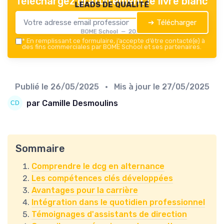
Téléchargez gratuitement le livre blanc
leads de qualité
➔ Télécharger
BOME School — 2026
*
En remplissant ce formulaire, j’accepte d’être contacté(e) à
des fins commerciales par BOME School et ses partenaires.
Publié le
26/05/2025
• Mis à jour le
27/05/2025
par Camille Desmoulins
Sommaire
Comprendre le dcg en alternance
Les compétences clés développées
Avantages pour la carrière
Intégration dans le quotidien professionnel
Témoignages d'assistants de direction