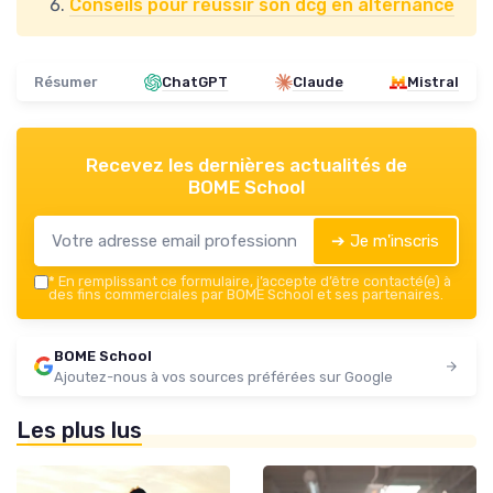
Conseils pour réussir son dcg en alternance
Résumer
ChatGPT
Claude
Mistral
Recevez les dernières actualités de
BOME School
➔ Je m'inscris
*
En remplissant ce formulaire, j’accepte d’être contacté(e) à
des fins commerciales par BOME School et ses partenaires.
BOME School
Ajoutez-nous à vos sources préférées sur Google
Les plus lus