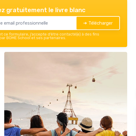
z gratuitement le livre blanc
➔ Télécharger
 ce formulaire, j’accepte d’être contacté(e) à des fins
ar BOME School et ses partenaires.