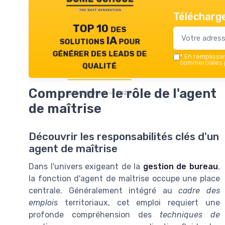
Télécharge
TOP 10 des
solutions IA pour
générer des leads de
*
En remplissant
qualité
commerciales p
Comprendre le rôle de l'agent
BOME School — 2026
de maîtrise
Découvrir les responsabilités clés d'un
agent de maîtrise
Dans l'univers exigeant de la
gestion de bureau
,
la fonction d'agent de maîtrise occupe une place
centrale. Généralement intégré au
cadre des
emplois
territoriaux, cet emploi requiert une
profonde compréhension des
techniques de