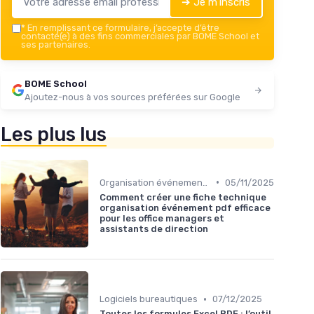
➔ Je m'inscris
*
En remplissant ce formulaire, j’accepte d’être
contacté(e) à des fins commerciales par BOME School et
ses partenaires.
BOME School
Ajoutez-nous à vos sources préférées sur Google
Les plus lus
•
Organisation événements
05/11/2025
Comment créer une fiche technique
organisation événement pdf efficace
pour les office managers et
assistants de direction
•
Logiciels bureautiques
07/12/2025
Toutes les formules Excel PDF : l’outil