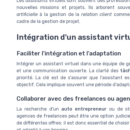
Les
assistants virtuels
sont souvent des professionn
nouvelles
missions
et projets. Ils arborent sou
artificielle
à la gestion de la
relation client
commerc
cadre de la gestion de projet.
Intégration d'un assistant virt
Faciliter l'intégration et l'adaptation
Intégrer un assistant virtuel dans une équipe de 
et une communication ouverte. La clarté des
tâc
priorité. La clé est de s'assurer que l'assistant e
objectif. Cela implique souvent une période d'adapt
Collaborer avec des freelances ou agen
La recherche d'un
auto entrepreneur
ou de str
agences de freelances peut être une option judici
de différentes offres: il est donc essentiel de chois
et adapté à vos besoins.