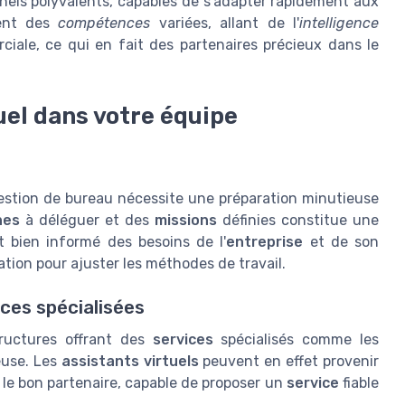
els polyvalents, capables de s’adapter rapidement aux
vent des
compétences
variées, allant de l'
intelligence
iale, ce qui en fait des partenaires précieux dans le
uel dans votre équipe
gestion de bureau nécessite une préparation minutieuse
hes
à déléguer et des
missions
définies constitue une
st bien informé des besoins de l'
entreprise
et de son
ation pour ajuster les méthodes de travail.
ces spécialisées
uctures offrant des
services
spécialisés comme les
euse. Les
assistants virtuels
peuvent en effet provenir
ir le bon partenaire, capable de proposer un
service
fiable