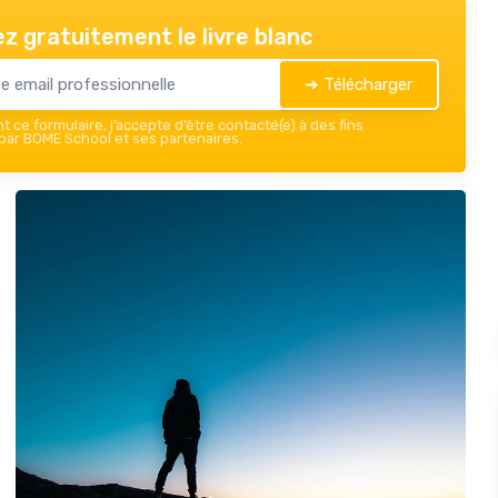
z gratuitement le livre blanc
➔ Télécharger
 ce formulaire, j’accepte d’être contacté(e) à des fins
ar BOME School et ses partenaires.