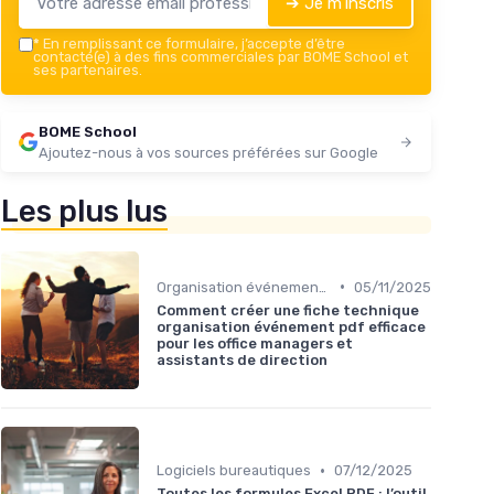
➔ Je m'inscris
*
En remplissant ce formulaire, j’accepte d’être
contacté(e) à des fins commerciales par BOME School et
ses partenaires.
BOME School
Ajoutez-nous à vos sources préférées sur Google
Les plus lus
•
Organisation événements
05/11/2025
Comment créer une fiche technique
organisation événement pdf efficace
pour les office managers et
assistants de direction
•
Logiciels bureautiques
07/12/2025
Toutes les formules Excel PDF : l’outil