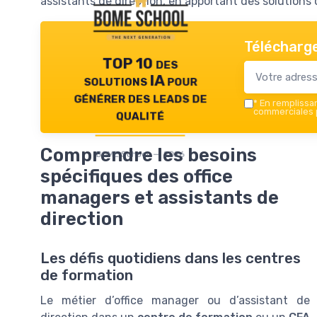
assistants de direction, en apportant des solutions 
Télécharge
TOP 10 des
solutions IA pour
générer des leads de
*
En remplissant
qualité
commerciales p
Comprendre les besoins
BOME School — 2026
spécifiques des office
managers et assistants de
direction
Les défis quotidiens dans les centres
de formation
Le métier d’office manager ou d’assistant de