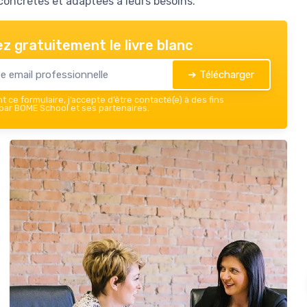
concrètes et adaptées à leurs besoins.
z gratuitement le livre blanc
➔ Télécharger
 ce formulaire, j’accepte d’être contacté(e) à des fins
ar BOME School et ses partenaires.