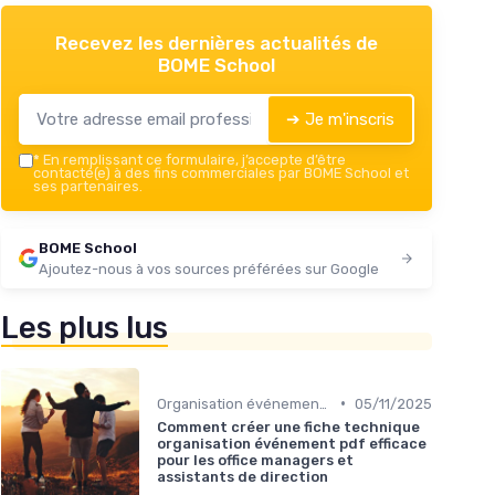
Recevez les dernières actualités de
BOME School
➔ Je m'inscris
*
En remplissant ce formulaire, j’accepte d’être
contacté(e) à des fins commerciales par BOME School et
ses partenaires.
BOME School
Ajoutez-nous à vos sources préférées sur Google
Les plus lus
•
Organisation événements
05/11/2025
Comment créer une fiche technique
organisation événement pdf efficace
pour les office managers et
assistants de direction