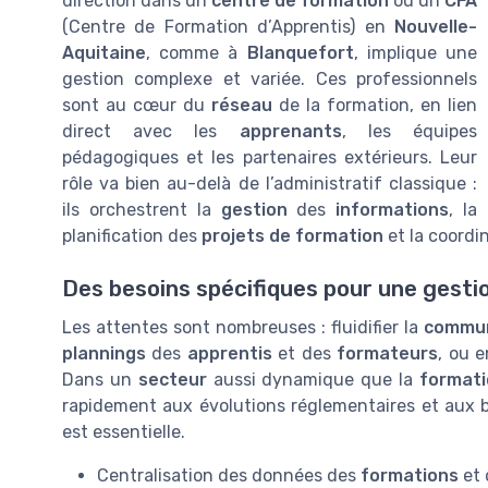
direction dans un
centre de formation
ou un
CFA
(Centre de Formation d’Apprentis) en
Nouvelle-
Aquitaine
, comme à
Blanquefort
, implique une
gestion complexe et variée. Ces professionnels
sont au cœur du
réseau
de la formation, en lien
direct avec les
apprenants
, les équipes
pédagogiques et les partenaires extérieurs. Leur
rôle va bien au-delà de l’administratif classique :
ils orchestrent la
gestion
des
informations
, la
planification des
projets de formation
et la coordi
Des besoins spécifiques pour une gestio
Les attentes sont nombreuses : fluidifier la
commun
plannings
des
apprentis
et des
formateurs
, ou 
Dans un
secteur
aussi dynamique que la
formati
rapidement aux évolutions réglementaires et aux 
est essentielle.
Centralisation des données des
formations
et