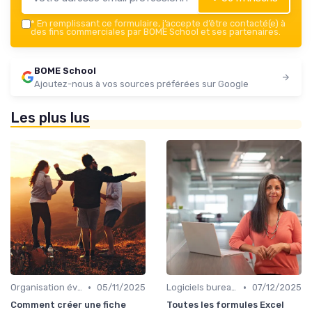
*
En remplissant ce formulaire, j’accepte d’être contacté(e) à
des fins commerciales par BOME School et ses partenaires.
BOME School
Ajoutez-nous à vos sources préférées sur Google
Les plus lus
•
•
Organisation événements
05/11/2025
Logiciels bureautiques
07/12/2025
Comment créer une fiche
Toutes les formules Excel