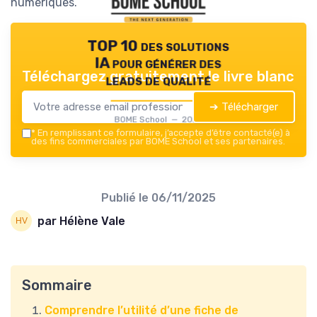
numériques.
TOP 10 des solutions
IA pour générer des
Téléchargez gratuitement le livre blanc
leads de qualité
➔ Télécharger
BOME School — 2026
*
En remplissant ce formulaire, j’accepte d’être contacté(e) à
des fins commerciales par BOME School et ses partenaires.
Publié le
06/11/2025
par Hélène Vale
Sommaire
Comprendre l’utilité d’une fiche de