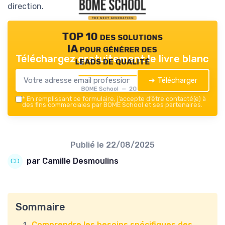
direction.
TOP 10 des solutions
IA pour générer des
Téléchargez gratuitement le livre blanc
leads de qualité
➔ Télécharger
BOME School — 2026
*
En remplissant ce formulaire, j’accepte d’être contacté(e) à
des fins commerciales par BOME School et ses partenaires.
Publié le
22/08/2025
par Camille Desmoulins
Sommaire
Comprendre les besoins spécifiques des