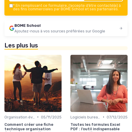
*
En remplissant ce formulaire, j’accepte d’être contacté(e) à
des fins commerciales par BOME School et ses partenaires.
BOME School
Ajoutez-nous à vos sources préférées sur Google
Les plus lus
•
•
Organisation événements
05/11/2025
Logiciels bureautiques
07/12/2025
Comment créer une fiche
Toutes les formules Excel
technique organisation
PDF : l’outil indispensable