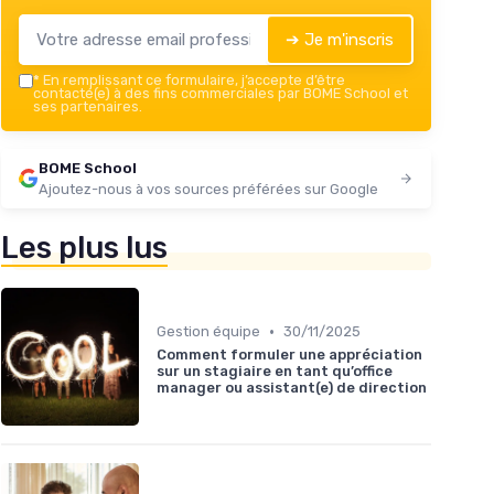
➔ Je m'inscris
*
En remplissant ce formulaire, j’accepte d’être
contacté(e) à des fins commerciales par BOME School et
ses partenaires.
BOME School
Ajoutez-nous à vos sources préférées sur Google
Les plus lus
•
Gestion équipe
30/11/2025
Comment formuler une appréciation
sur un stagiaire en tant qu’office
manager ou assistant(e) de direction