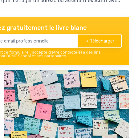
 que manager de bureau ou assistant exécutif avec
z gratuitement le livre blanc
➔ Télécharger
 ce formulaire, j’accepte d’être contacté(e) à des fins
ar BOME School et ses partenaires.