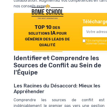
collaboration. Augmentez vos compétences en tant
nos conseils experts.
Télécharge
TOP 10 des
solutions IA pour
générer des leads de
*
En remplissant
qualité
commerciales p
Identifier et Comprendre les
BOME School — 2026
Sources de Conflit au Sein de
l'Équipe
Les Racines du Désaccord: Mieux les
Appréhender
Comprendre les sources de conflit est
indéniablement le premier pas vers une gestion