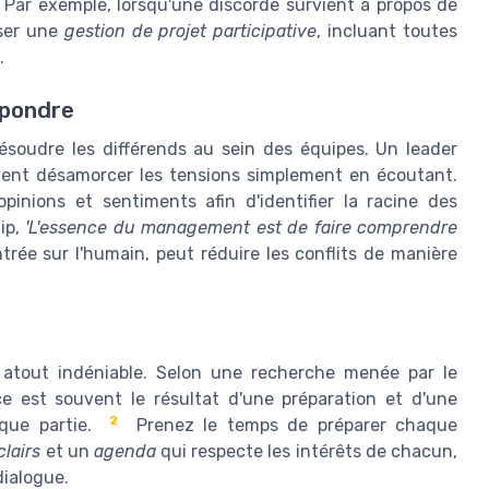
 Par exemple, lorsqu'une discorde survient à propos de
oser une
gestion de projet participative
, incluant toutes
.
épondre
 résoudre les différends au sein des équipes. Un leader
vent désamorcer les tensions simplement en écoutant.
pinions et sentiments afin d'identifier la racine des
ip,
'L'essence du management est de faire comprendre
rée sur l'humain, peut réduire les conflits de manière
s
n atout indéniable. Selon une recherche menée par le
e est souvent le résultat d'une préparation et d'une
2
que partie.
Prenez le temps de préparer chaque
clairs
et un
agenda
qui respecte les intérêts de chacun,
dialogue.